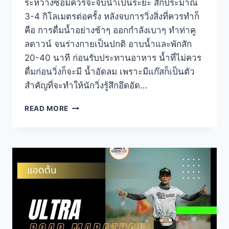
ระหว่างซ็อมควรจะจิบน้ำเป็นระยะ สักประมาณ
3-4 กิโลเมตรต่อครั้ง หลังจบการวิ่งสิ่งที่ควรทำก็
คือ การดื่มน้ำอย่างช้าๆ ออกกำลังเบาๆ ทำท่าคู
ลดาวน์ จนร่างกายเป็นปกติ อาบน้ำและพักสัก
20-40 นาที ก่อนรับประทานอาหาร น้ำที่ไม่ควร
ดื่มก่อนวิ่งก็จะมี น้ำอัดลม เพราะมีแก๊สก็เป็นตัว
สำคัญที่จะทำให้นักวิ่งรู้สึกอึดอัด…
การ
READ MORE
ดื่ม
น้ำ
จำเป็น
ระหว่าง
ซ้อม
วิ่ง
และ
การ
แข่งขัน