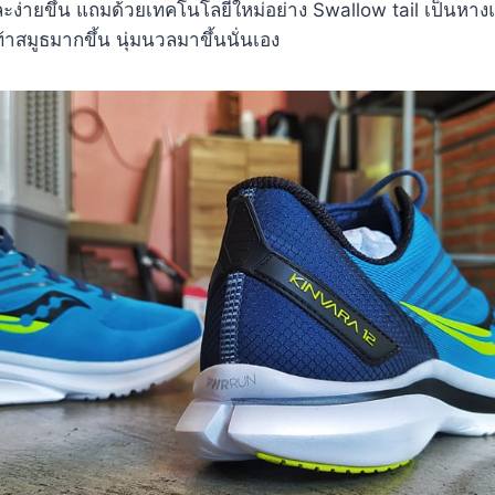
ะง่ายขึ้น แถมด้วยเทคโนโลยีใหม่อย่าง Swallow tail เป็นห
าสมูธมากขึ้น นุ่มนวลมาขึ้นนั่นเอง